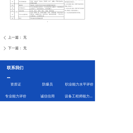
上一篇：
无
ꄴ
下一篇：
无
ꄲ
联系我们
넓
手机：13509733517
资质证
防爆员
职业能力水平评价
넓
手机：13834224750
끐
电话：0351-3197608
专业能力评价
诚信信用
设备工程师能力评价
녆
邮编：030009
낂
邮箱：760924654@qq.com
넹
地址：太原万达中心B座3102