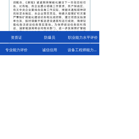
资质证
防爆员
职业能力水平评价
专业能力评价
诚信信用
设备工程师能力评价
上一篇：
无
ꄴ
下一篇：
无
ꄲ
联系我们
넓
手机：13509733517
넓
手机：13834224750
电话：0351-3197608