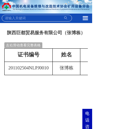
끀
ꄙ
陕西巨都贸易服务有限公司（张博栋）
左右滑动查看完整表格
证书编号
姓名
201102504NLPJ0010
张博栋
防爆电气设备维修