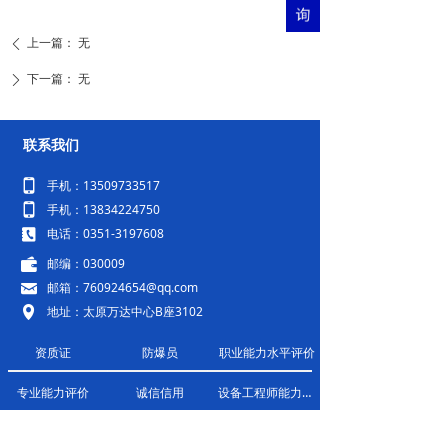
上一篇：
无
ꄴ
下一篇：
无
ꄲ
联系我们
넓
手机：13509733517
넓
手机：13834224750
끐
电话：0351-3197608
녆
邮编：030009
낂
邮箱：760924654@qq.com
넹
地址：太原万达中心B座3102
资质证
防爆员
职业能力水平评价
专业能力评价
诚信信用
设备工程师能力评价